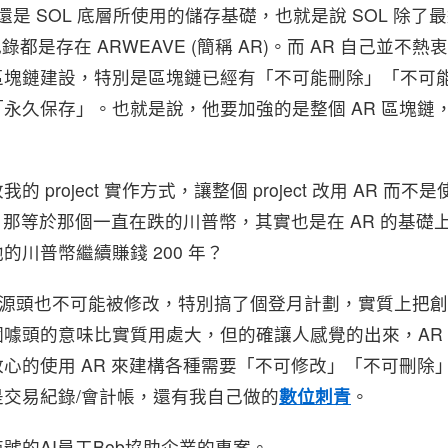
竟然還是 SOL 底層所使用的儲存基礎，也就是說 SOL 除
紀錄都是存在 ARWEAVE (簡稱 AR)。而 AR 自己並不熱
區塊鏈建設，特別是區塊鏈已經有「不可能刪除」「不可
永久保存」。也就是說，他要加強的是整個 AR 區塊鏈，
project 實作方式，讓整個 project 改用 AR 而不是
上，那等於那個一直在跌的川普幣，其實也是在 AR 的基
川普幣繼續賺錢 200 年？
的源頭也不可能被修改，特別搞了個登月計劃，實質上把
噱頭的意味比實質用處大，但的確讓人感覺的出來，AR
心的使用 AR 來建構各種需要「不可修改」「不可刪除
交易紀錄/會計帳，還有我自己做的
數位刺青
。
號的AI員工Bob協助企業的專案。